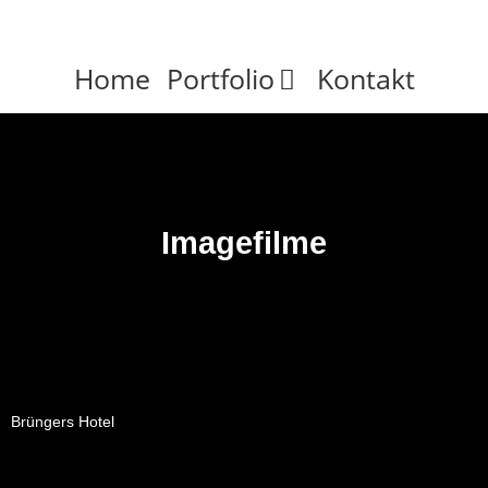
Home
Portfolio
Kontakt
Imagefilme
Brüngers Hotel