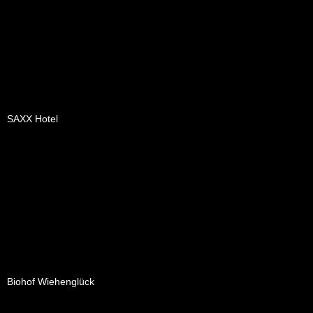
SAXX Hotel
Biohof Wiehenglück